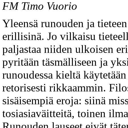
FM Timo Vuorio
Yleensä runouden ja tieteen
erillisinä. Jo vilkaisu tietee
paljastaa niiden ulkoisen eri
pyritään täsmälliseen ja yks
runoudessa kieltä käytetää
retorisesti rikkaammin. Filo
sisäisempiä eroja: siinä miss
tosiasiaväitteitä, toinen ilm
Runouden lauseet eivät täten